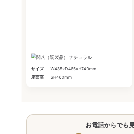
サイズ
W435×D485×H740mm
座面高
SH460mm
お電話からでも