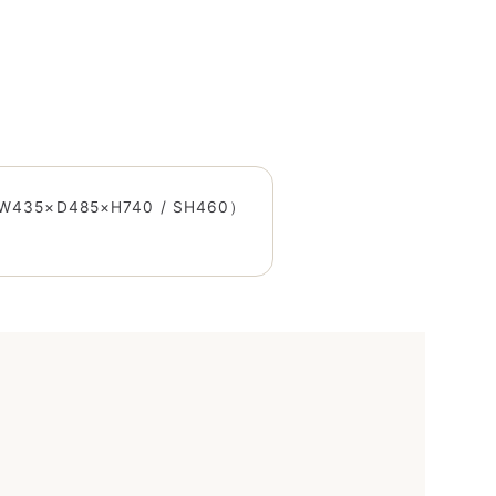
×D485×H740 / SH460）