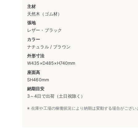
主材
天然木（ゴム材）
張地
レザー・ブラック
カラー
ナチュラル / ブラウン
外形寸法
W435×D485×H740mm
座面高
SH460mm
納期目安
3～4日で出荷（土日祝除く）
在庫や工場の稼働状況により納期は変動する場合がござい