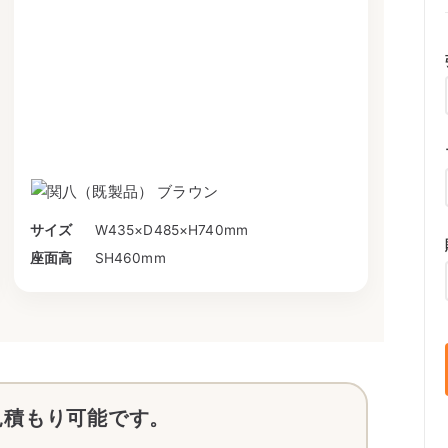
サイズ
W435×D485×H740mm
座面高
SH460mm
見積もり可能です。