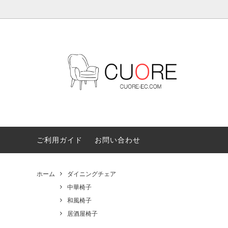
ダイニングチェア
中華椅子
カウン
和風椅
ガーデン（屋外対応）
和風家
ご利用ガイド
お問い合わせ
ホーム
ダイニングチェア
中華椅子
和風椅子
居酒屋椅子